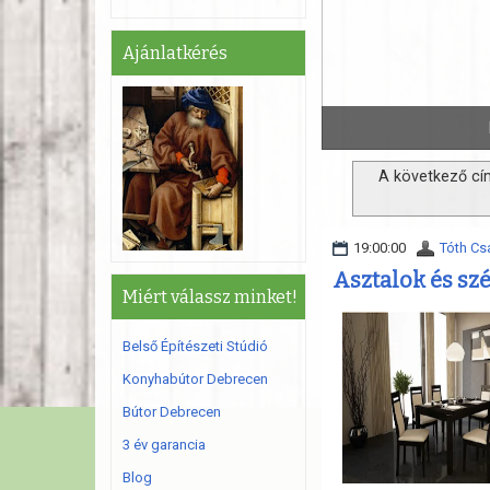
Ajánlatkérés
Egy jó konyhabútor fényt visz otthonába.
A következő cí
19:00:00
Tóth Cs
Asztalok és sz
Miért válassz minket!
Belső Építészeti Stúdió
Konyhabútor Debrecen
Bútor Debrecen
3 év garancia
Blog