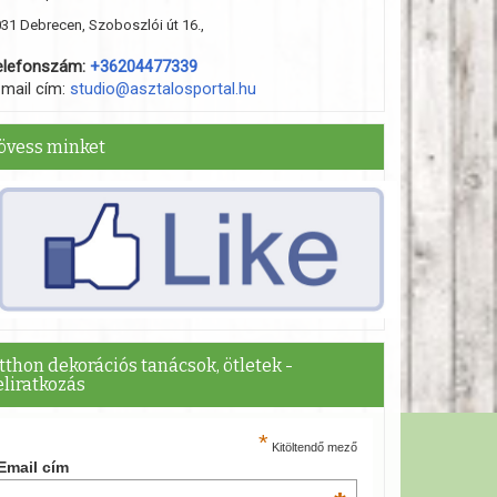
31 Debrecen, Szoboszlói út 16.,
elefonszám:
+36204477339
-mail cím:
studio@asztalosportal.hu
övess minket
tthon dekorációs tanácsok, ötletek -
eliratkozás
*
Kitöltendő mező
Email cím