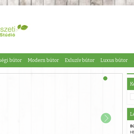
égi bútor
Modern bútor
Exluzív bútor
Luxus bútor
K
L
Bú
Hb