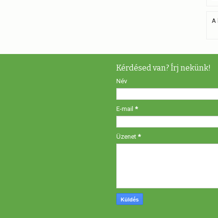
A 
Kérdésed van? Írj nekünk!
Név
E-mail
*
Üzenet
*