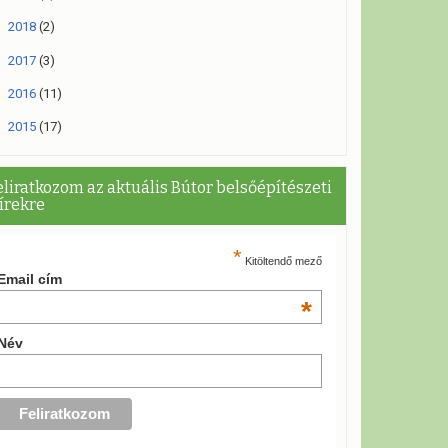
►
2018
(2)
►
2017
(3)
►
2016
(11)
►
2015
(17)
eliratkozom az aktuális Bútor belsőépítészeti
írekre
*
Kitöltendő mező
Email cím
*
Név