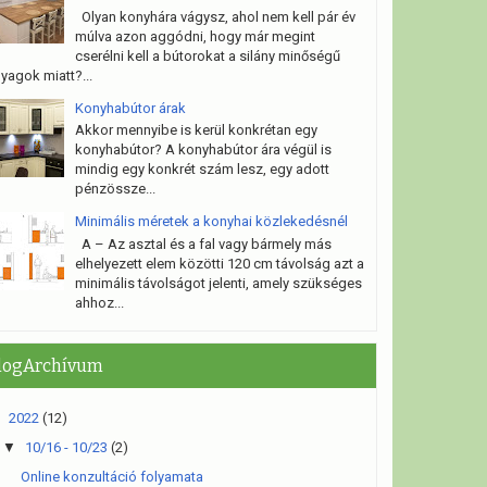
Olyan konyhára vágysz, ahol nem kell pár év
múlva azon aggódni, hogy már megint
cserélni kell a bútorokat a silány minőségű
yagok miatt?...
Konyhabútor árak
Akkor mennyibe is kerül konkrétan egy
konyhabútor? A konyhabútor ára végül is
mindig egy konkrét szám lesz, egy adott
pénzössze...
Minimális méretek a konyhai közlekedésnél
A – Az asztal és a fal vagy bármely más
elhelyezett elem közötti 120 cm távolság azt a
minimális távolságot jelenti, amely szükséges
ahhoz...
logArchívum
▼
2022
(12)
▼
10/16 - 10/23
(2)
Online konzultáció folyamata