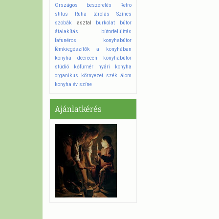
Országos beszerelés
Retro
stílus
Ruha tárolás
Színes
szobák
asztal
burkolat
bútor
átalakítás
bútorfelújítás
fafunéros konyhabútor
fémkiegészítők a konyhában
konyha decrecen
konyhabútor
stúdió
kőfurnér
nyári konyha
organikus környezet
szék
álom
konyha
év színe
Ajánlatkérés