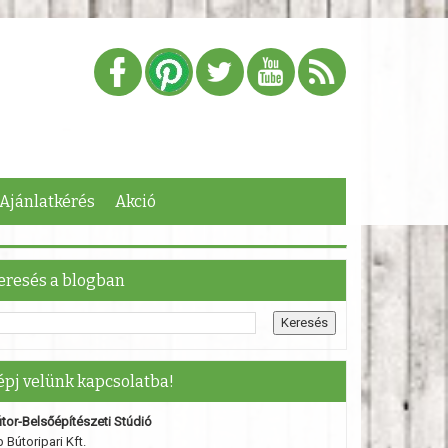
Ajánlatkérés
Akció
eresés a blogban
épj velünk kapcsolatba!
tor-Belsőépítészeti Stúdió
 Bútoripari Kft.