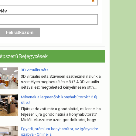
*
Név
épszerű Bejegyzések
3D virtuális séta
3D virtuális séta Szívesen szétnéznél nálunk a
személyes megbeszélés előtt? A 3D virtuális
sétával ezt megteheted kényelmesen otth...
Milyenek a legmenőbb konyhabútorok? 5 új
ötlet!
Eljátszadozott már a gondolattal, mi lenne, ha
teljesen újra gondolhatná a konyhabútorát?
Mielőtt elkezdene azon gondolkodni, hogy...
Egyedi, prémium konyhabútor, az igényeidre
szabva - Online is