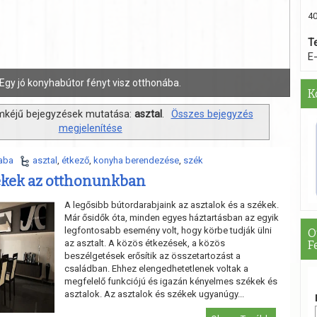
40
T
E
A modern nappali inspiráló.
K
mkéjű bejegyzések mutatása:
asztal
.
Összes bejegyzés
megjelenítése
aba
asztal
,
étkező
,
konyha berendezése
,
szék
ékek az otthonunkban
A legősibb bútordarabjaink az asztalok és a székek.
Már ősidők óta, minden egyes háztartásban az egyik
legfontosabb esemény volt, hogy körbe tudják ülni
O
az asztalt. A közös étkezések, a közös
F
beszélgetések erősítik az összetartozást a
családban. Ehhez elengedhetetlenek voltak a
megfelelő funkciójú és igazán kényelmes székek és
asztalok. Az asztalok és székek ugyanúgy...