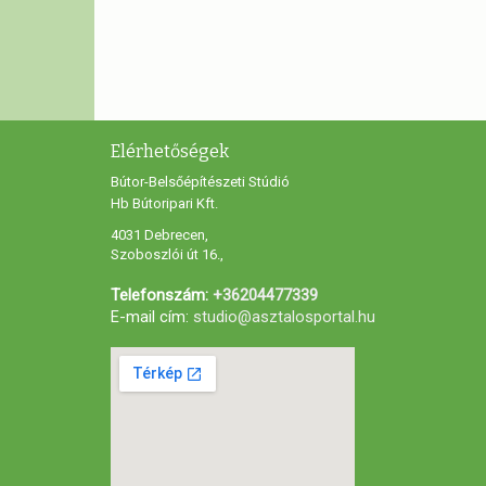
Elérhetőségek
Bútor-Belsőépítészeti Stúdió
Hb Bútoripari Kft.
4031 Debrecen,
Szoboszlói út 16.,
Telefonszám:
+36204477339
E-mail cím:
studio@asztalosportal.hu