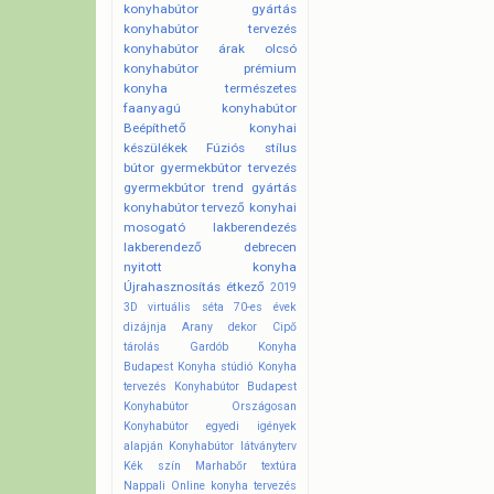
konyhabútor gyártás
konyhabútor tervezés
konyhabútor árak
olcsó
konyhabútor
prémium
konyha
természetes
faanyagú konyhabútor
Beépíthető konyhai
készülékek
Fúziós stílus
bútor
gyermekbútor tervezés
gyermekbútor trend
gyártás
konyhabútor tervező
konyhai
mosogató
lakberendezés
lakberendező debrecen
nyitott konyha
Újrahasznosítás
étkező
2019
3D virtuális séta
70-es évek
dizájnja
Arany dekor
Cipő
tárolás
Gardób
Konyha
Budapest
Konyha stúdió
Konyha
tervezés
Konyhabútor Budapest
Konyhabútor Országosan
Konyhabútor egyedi igények
alapján
Konyhabútor látványterv
Kék szín
Marhabőr textúra
Nappali
Online konyha tervezés