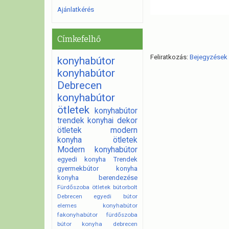
Ajánlatkérés
Címkefelhő
Feliratkozás:
Bejegyzések
konyhabútor
konyhabútor
Debrecen
konyhabútor
ötletek
konyhabútor
trendek
konyhai dekor
ötletek
modern
konyha ötletek
Modern konyhabútor
egyedi konyha
Trendek
gyermekbútor
konyha
konyha berendezése
Fürdőszoba ötletek
bútorbolt
Debrecen
egyedi bútor
elemes konyhabútor
fakonyhabútor
fürdőszoba
bútor
konyha debrecen