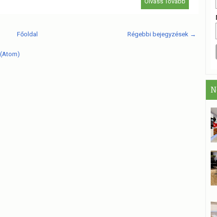
Olvass Tovább
Főoldal
Régebbi bejegyzések →
 (Atom)
N