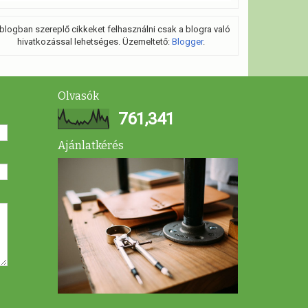
blogban szereplő cikkeket felhasználni csak a blogra való
hivatkozással lehetséges. Üzemeltető:
Blogger
.
Olvasók
761,341
Ajánlatkérés