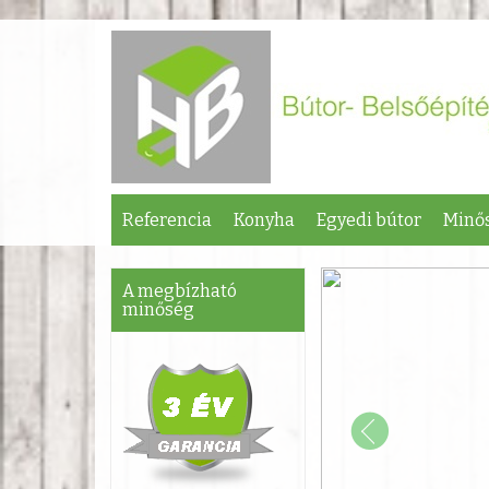
Referencia
Konyha
Egyedi bútor
Minős
A megbízható
minőség