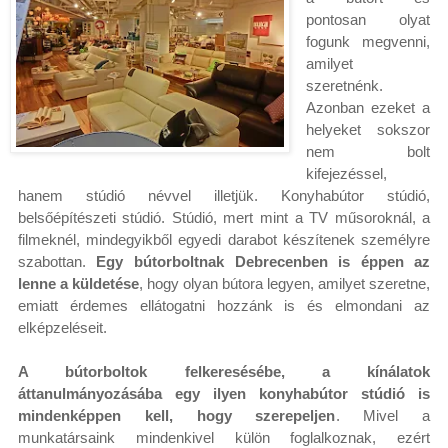
pontosan olyat
fogunk megvenni,
amilyet
szeretnénk.
Azonban ezeket a
helyeket sokszor
nem bolt
kifejezéssel,
hanem stúdió névvel illetjük. Konyhabútor stúdió,
belsőépítészeti stúdió. Stúdió, mert mint a TV műsoroknál, a
filmeknél, mindegyikből egyedi darabot készítenek személyre
szabottan.
Egy bútorboltnak Debrecenben is éppen az
lenne a küldetése
, hogy olyan bútora legyen, amilyet szeretne,
emiatt érdemes ellátogatni hozzánk is és elmondani az
elképzeléseit.
A bútorboltok felkeresésébe, a kínálatok
áttanulmányozásába egy ilyen konyhabútor stúdió is
mindenképpen kell, hogy szerepeljen
. Mivel a
munkatársaink mindenkivel külön foglalkoznak, ezért