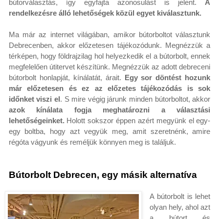
bútorválasztás, így egyfajta azonosulást is jelent.
A
rendelkezésre álló lehetőségek közül egyet kiválasztunk.
Ma már az internet világában, amikor bútorboltot választunk
Debrecenben, akkor előzetesen tájékozódunk. Megnézzük a
térképen, hogy földrajzilag hol helyezkedik el a bútorbolt, ennek
megfelelően útitervet készítünk. Megnézzük az adott debreceni
bútorbolt honlapját, kínálatát, árait.
Egy sor döntést hozunk
már előzetesen és ez az előzetes tájékozódás is sok
időnket viszi el
. S mire végig járunk minden bútorboltot, akkor
azok kínálata fogja meghatározni a választási
lehetőségeinket.
Holott sokszor éppen azért megyünk el egy-
egy boltba, hogy azt vegyük meg, amit szeretnénk, amire
régóta vágyunk és reméljük könnyen meg is találjuk.
Bútorbolt Debrecen, egy másik alternatíva
A bútorbolt is lehet
olyan hely, ahol azt
a bútort és