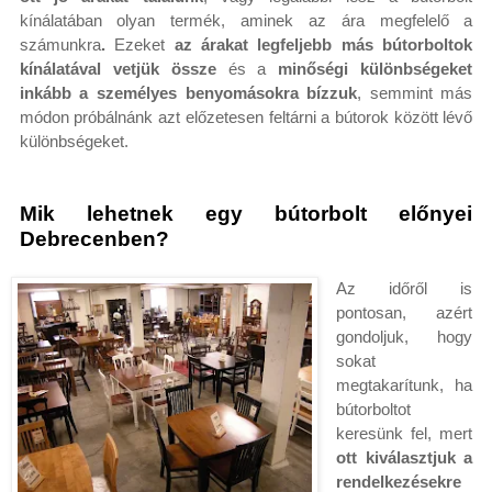
kínálatában olyan termék, aminek az ára megfelelő a
számunkra
.
Ezeket
az árakat legfeljebb más bútorboltok
kínálatával vetjük össze
és a
minőségi különbségeket
inkább a személyes benyomásokra bízzuk
, semmint más
módon próbálnánk azt előzetesen feltárni a bútorok között lévő
különbségeket.
Mik lehetnek egy bútorbolt előnyei
Debrecenben?
Az időről is
pontosan, azért
gondoljuk, hogy
sokat
megtakarítunk, ha
bútorboltot
keresünk fel, mert
ott kiválasztjuk a
rendelkezésekre