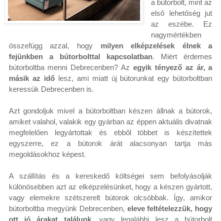
a bútorbolt, mint az
első lehetőség jut
az eszébe. Ez
nagymértékben
összefügg azzal, hogy
milyen elképzelések élnek a
fejünkben a bútorbolttal kapcsolatban
. Miért érdemes
bútorboltba menni Debrecenben? Az
egyik tényező az ár, a
másik az idő
lesz, ami miatt új bútorunkat egy bútorboltban
keressük Debrecenben is.
Azt gondoljuk mivel a bútorboltban készen állnak a bútorok,
amiket valahol, valakik egy gyárban az éppen aktuális divatnak
megfelelően legyártottak és ebből többet is készítettek
egyszerre, ez a bútorok árát alacsonyan tartja más
megoldásokhoz képest.
A szállítás és a kereskedő költségei sem befolyásolják
különösebben azt az elképzelésünket, hogy a készen gyártott,
vagy elemekre szétszerelt bútorok olcsóbbak. Így, amikor
bútorboltba megyünk Debrecenben,
eleve feltételezzük, hogy
ott jó árakat találunk
, vagy legalábbi lesz a bútorbolt