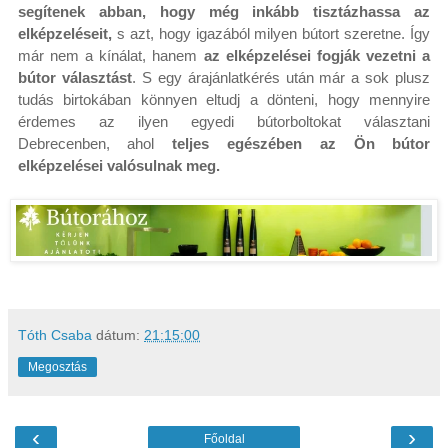
segítenek abban, hogy még inkább tisztázhassa az
elképzeléseit,
s azt, hogy igazából milyen bútort szeretne. Így
már nem a kínálat, hanem
az elképzelései fogják vezetni a
bútor választást
. S egy árajánlatkérés után már a sok plusz
tudás birtokában könnyen eltudj a dönteni, hogy mennyire
érdemes az ilyen egyedi bútorboltokat választani
Debrecenben, ahol
teljes egészében az Ön bútor
elképzelései valósulnak meg.
Tóth Csaba
dátum:
21:15:00
Megosztás
‹
›
Főoldal