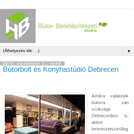
▼
2016. november 1., kedd
Bútorbolt és Konyhastúdió Debrecen
Amikor valakinek
bútorra van
szüksége
Debrecenben is,
akkor
természetszerűleg