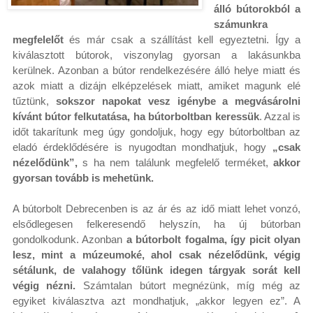
álló bútorokból a
számunkra
megfelelőt
és már csak a szállítást kell egyeztetni. Így a
kiválasztott bútorok, viszonylag gyorsan a lakásunkba
kerülnek. Azonban a bútor rendelkezésére álló helye miatt és
azok miatt a dizájn elképzelések miatt, amiket magunk elé
tűztünk,
sokszor napokat vesz igénybe a megvásárolni
kívánt bútor felkutatása, ha bútorboltban keressük
. Azzal is
időt takarítunk meg úgy gondoljuk, hogy egy bútorboltban az
eladó érdeklődésére is nyugodtan mondhatjuk, hogy
„csak
nézelődünk”,
s ha nem találunk megfelelő terméket,
akkor
gyorsan tovább is mehetünk.
A bútorbolt Debrecenben is az ár és az idő miatt lehet vonzó,
elsődlegesen felkeresendő helyszín, ha új bútorban
gondolkodunk. Azonban
a bútorbolt fogalma, így picit olyan
lesz, mint a múzeumoké, ahol csak nézelődünk, végig
sétálunk, de valahogy tőlünk idegen tárgyak sorát kell
végig nézni.
Számtalan bútort megnézünk, míg még az
egyiket kiválasztva azt mondhatjuk, „akkor legyen ez”. A