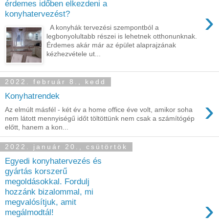
érdemes időben elkezdeni a
›
konyhatervezést?
A konyhák tervezési szempontból a
legbonyolultabb részei is lehetnek otthonunknak.
Érdemes akár már az épület alaprajzának
kézhezvétele ut...
2022. február 8., kedd
Konyhatrendek
›
Az elmúlt másfél - két év a home office éve volt, amikor soha
nem látott mennyiségű időt töltöttünk nem csak a számítógép
előtt, hanem a kon...
2022. január 20., csütörtök
Egyedi konyhatervezés és
gyártás korszerű
megoldásokkal. Fordulj
hozzánk bizalommal, mi
›
megvalósítjuk, amit
megálmodtál!