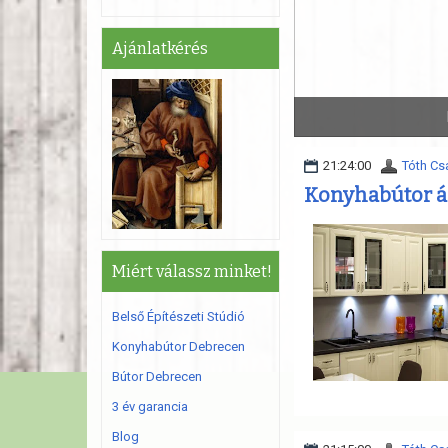
Ajánlatkérés
Egy jó konyhabútor fényt visz otthonába.
21:24:00
Tóth Cs
Konyhabútor á
Miért válassz minket!
Belső Építészeti Stúdió
Konyhabútor Debrecen
Bútor Debrecen
3 év garancia
Blog