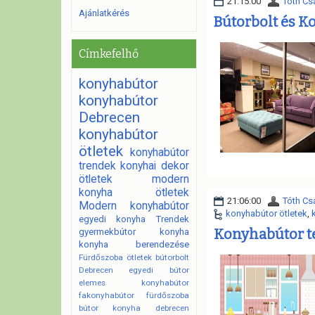
21:15:00
Tóth Cs
Ajánlatkérés
Bútorbolt és 
Címkefelhő
konyhabútor
konyhabútor
Debrecen
konyhabútor
ötletek
konyhabútor
trendek
konyhai dekor
ötletek
modern
konyha ötletek
21:06:00
Tóth Cs
Modern konyhabútor
konyhabútor ötletek
,
egyedi konyha
Trendek
Konyhabútor t
gyermekbútor
konyha
konyha berendezése
Fürdőszoba ötletek
bútorbolt
Debrecen
egyedi bútor
elemes konyhabútor
fakonyhabútor
fürdőszoba
bútor
konyha debrecen