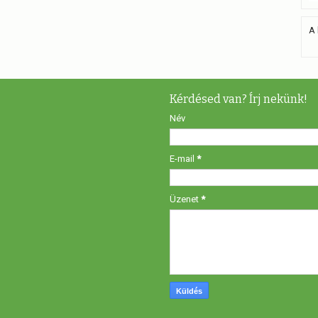
A 
Kérdésed van? Írj nekünk!
Név
E-mail
*
Üzenet
*