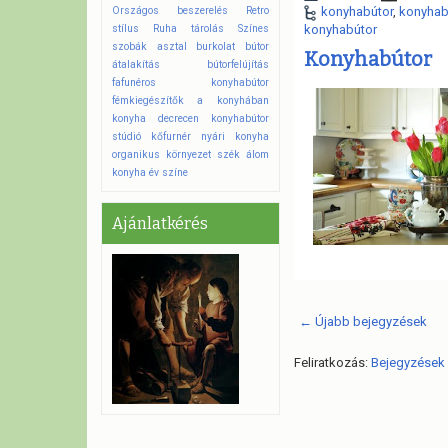
Országos beszerelés
Retro
konyhabútor
,
konyhab
stílus
Ruha tárolás
Színes
konyhabútor
szobák
asztal
burkolat
bútor
Konyhabútor
átalakítás
bútorfelújítás
fafunéros konyhabútor
fémkiegészítők a konyhában
konyha decrecen
konyhabútor
stúdió
kőfurnér
nyári konyha
organikus környezet
szék
álom
konyha
év színe
Ajánlatkérés
← Újabb bejegyzések
Feliratkozás:
Bejegyzések