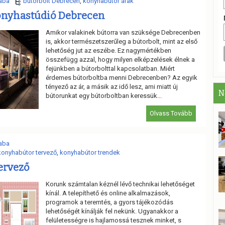
aba
bútorbolt Debrecen
,
konyhabútor árak
Konyhastúdió Debrecen
Amikor valakinek bútorra van szüksége Debrecenben
is, akkor természetszerűleg a bútorbolt, mint az első
lehetőség jut az eszébe. Ez nagymértékben
összefügg azzal, hogy milyen elképzelések élnek a
fejünkben a bútorbolttal kapcsolatban. Miért
érdemes bútorboltba menni Debrecenben? Az egyik
tényező az ár, a másik az idő lesz, ami miatt új
N
bútorunkat egy bútorboltban keressük...
Olvass Tovább
aba
konyhabútor tervező
,
konyhabútor trendek
ervező
Korunk számtalan kéznél lévő technikai lehetőséget
kínál. A telepíthető és online alkalmazások,
programok a teremtés, a gyors tájékozódás
lehetőségét kínálják fel nekünk. Ugyanakkor a
felületességre is hajlamossá tesznek minket, s