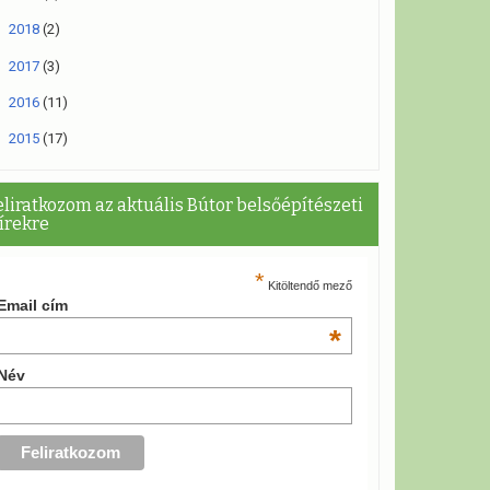
►
2018
(2)
►
2017
(3)
►
2016
(11)
►
2015
(17)
eliratkozom az aktuális Bútor belsőépítészeti
írekre
*
Kitöltendő mező
Email cím
*
Név