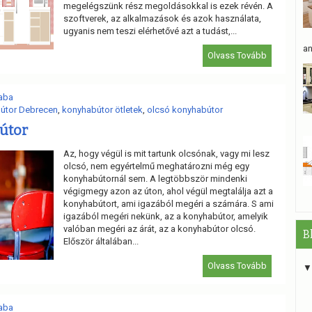
megelégszünk rész megoldásokkal is ezek révén. A
szoftverek, az alkalmazások és azok használata,
ugyanis nem teszi elérhetővé azt a tudást,...
an
Olvass Tovább
aba
útor Debrecen
,
konyhabútor ötletek
,
olcsó konyhabútor
útor
Az, hogy végül is mit tartunk olcsónak, vagy mi lesz
olcsó, nem egyértelmű meghatározni még egy
konyhabútornál sem. A legtöbbször mindenki
végigmegy azon az úton, ahol végül megtalálja azt a
konyhabútort, ami igazából megéri a számára. S ami
igazából megéri nekünk, az a konyhabútor, amelyik
valóban megéri az árát, az a konyhabútor olcsó.
B
Először általában...
Olvass Tovább
aba