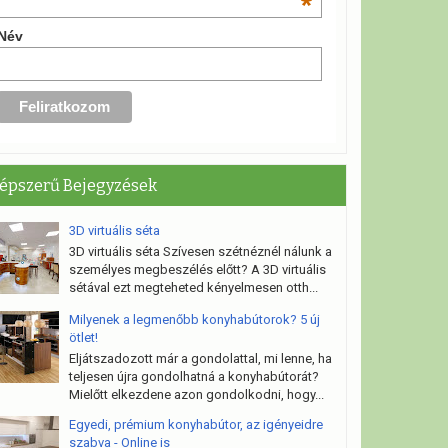
*
Név
épszerű Bejegyzések
3D virtuális séta
3D virtuális séta Szívesen szétnéznél nálunk a
személyes megbeszélés előtt? A 3D virtuális
sétával ezt megteheted kényelmesen otth...
Milyenek a legmenőbb konyhabútorok? 5 új
ötlet!
Eljátszadozott már a gondolattal, mi lenne, ha
teljesen újra gondolhatná a konyhabútorát?
Mielőtt elkezdene azon gondolkodni, hogy...
Egyedi, prémium konyhabútor, az igényeidre
szabva - Online is