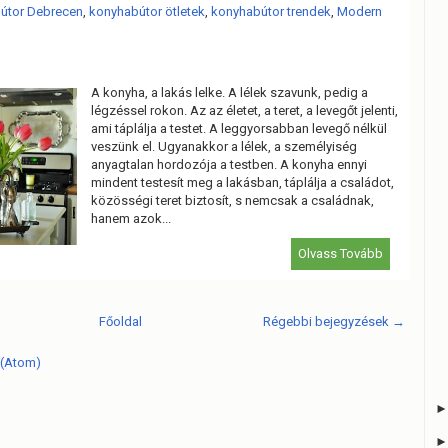
útor Debrecen
,
konyhabútor ötletek
,
konyhabútor trendek
,
Modern
A konyha, a lakás lelke. A lélek szavunk, pedig a
légzéssel rokon. Az az életet, a teret, a levegőt jelenti,
ami táplálja a testet. A leggyorsabban levegő nélkül
veszünk el. Ugyanakkor a lélek, a személyiség
anyagtalan hordozója a testben. A konyha ennyi
mindent testesít meg a lakásban, táplálja a családot,
közösségi teret biztosít, s nemcsak a családnak,
hanem azok...
Olvass Tovább
Főoldal
Régebbi bejegyzések →
 (Atom)