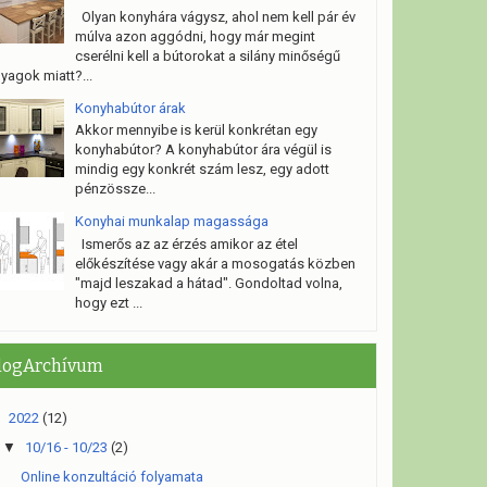
Olyan konyhára vágysz, ahol nem kell pár év
múlva azon aggódni, hogy már megint
cserélni kell a bútorokat a silány minőségű
yagok miatt?...
Konyhabútor árak
Akkor mennyibe is kerül konkrétan egy
konyhabútor? A konyhabútor ára végül is
mindig egy konkrét szám lesz, egy adott
pénzössze...
Konyhai munkalap magassága
Ismerős az az érzés amikor az étel
előkészítése vagy akár a mosogatás közben
"majd leszakad a hátad". Gondoltad volna,
hogy ezt ...
logArchívum
▼
2022
(12)
▼
10/16 - 10/23
(2)
Online konzultáció folyamata