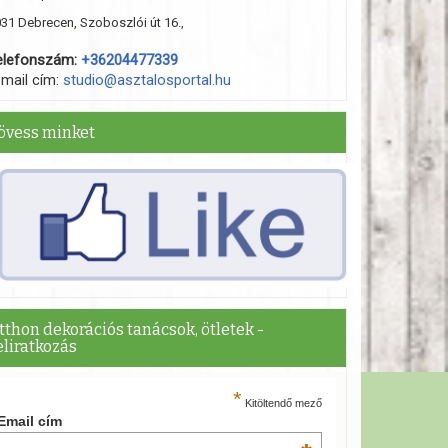
31 Debrecen, Szoboszlói út 16.,
elefonszám:
+36204477339
-mail cím:
studio@asztalosportal.hu
övess minket
tthon dekorációs tanácsok, ötletek -
eliratkozás
*
Kitöltendő mező
Email cím