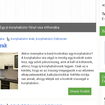
40
T
E
A modern nappali inspiráló.
K
aba
konyhabútor árak
,
konyhabútor Debrecen
rak
Akkor mennyibe is kerül konkrétan egy konyhabútor?
A konyhabútor ára végül is mindig egy konkrét szám
lesz, egy adott pénzösszeg, amit el kell rá költenünk,
ahhoz, hogy új konyhabútorunk legyen. Csak az a
kérdés, hogy ez az összeg megegyezik e az előzetes
elképzeléseinkkel, kalkulációinkkal. Kétféle módja
O
van annak, ahogy elérjük ezt a konkrét összeget a
F
konyhabútor...
Olvass Tovább