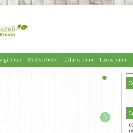
égi bútor
Modern bútor
Exluzív bútor
Luxus bútor
K
L
Bú
Hb