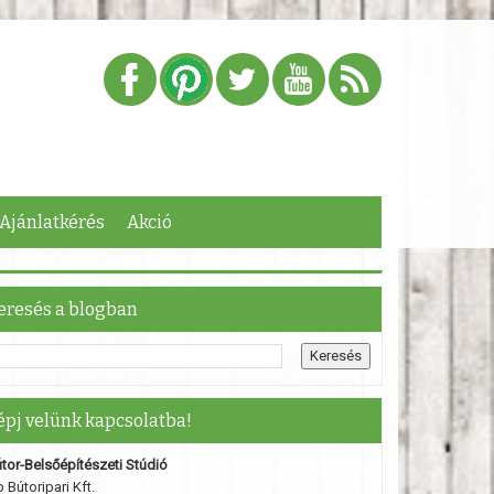
Ajánlatkérés
Akció
eresés a blogban
épj velünk kapcsolatba!
tor-Belsőépítészeti Stúdió
 Bútoripari Kft.