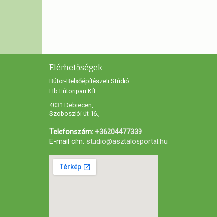
Elérhetőségek
Bútor-Belsőépítészeti Stúdió
Hb Bútoripari Kft.
4031 Debrecen,
Szoboszlói út 16.,
Telefonszám:
+36204477339
E-mail cím:
studio@asztalosportal.hu