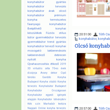
konyhabútor gyártás
konyhabútor tervezés
konyhabútor árak
olcsó
konyhabútor
prémium
konyha
természetes
faanyagú konyhabútor
Beépíthető konyhai
készülékek
Fúziós stílus
20:51:00
Tóth Cs
bútor
gyermekbútor tervezés
konyhabútor
,
konyhab
gyermekbútor trend
gyártás
Olcsó konyhab
konyhabútor tervező
konyhai
mosogató
lakberendezés
lakberendező debrecen
nyitott konyha
Újrahasznosítás
étkező
2019
3D virtuális séta
70-es évek
dizájnja
Arany dekor
Cipő
tárolás
Gardób
Konyha
Budapest
Konyha stúdió
Konyha
tervezés
Konyhabútor Budapest
Konyhabútor Országosan
Konyhabútor egyedi igények
alapján
Konyhabútor látványterv
Kék szín
Marhabőr textúra
Nappali
Online konyha tervezés
20:57:00
Tóth Cs