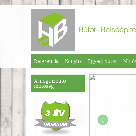
Referencia
Konyha
Egyedi bútor
Minős
A megbízható
minőség